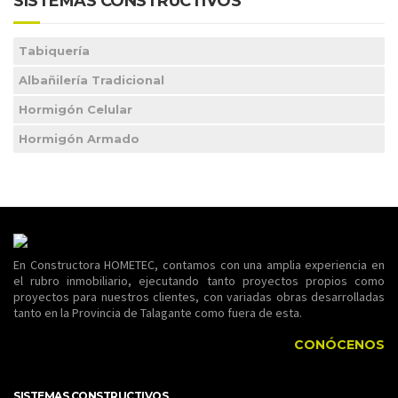
SISTEMAS CONSTRUCTIVOS
Tabiquería
Albañilería Tradicional
Hormigón Celular
Hormigón Armado
En Constructora HOMETEC, contamos con una amplia experiencia en
el rubro inmobiliario, ejecutando tanto proyectos propios como
proyectos para nuestros clientes, con variadas obras desarrolladas
tanto en la Provincia de Talagante como fuera de esta.
CONÓCENOS
SISTEMAS CONSTRUCTIVOS