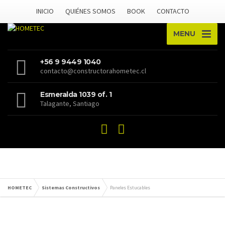
INICIO
QUIÉNES SOMOS
BOOK
CONTACTO
MENU
+56 9 9449 1040
contacto@constructorahometec.cl
Esmeralda 1039 of. 1
Talagante, Santiago
HOMETEC
Sistemas Constructivos
Paneles Estucables