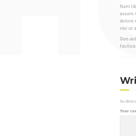
Nam lib
assum. 
dolore 
nisl ut
Duis aut
facilisis
Wr
Su direc
Your c