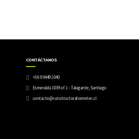
CONTÁCTANOS
+56 9 9449 1040
Esmeralda 1039 of. 1 - Talagante, Santiago
contacto@constructorahometec.cl