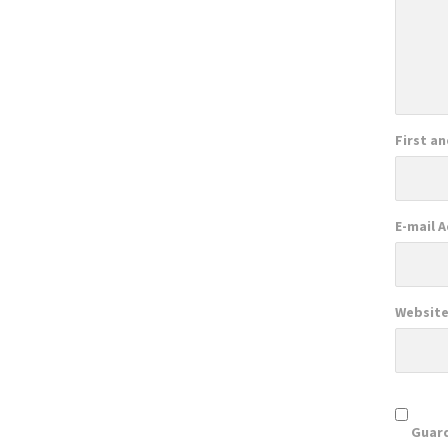
First a
E-mail 
Websit
Guard