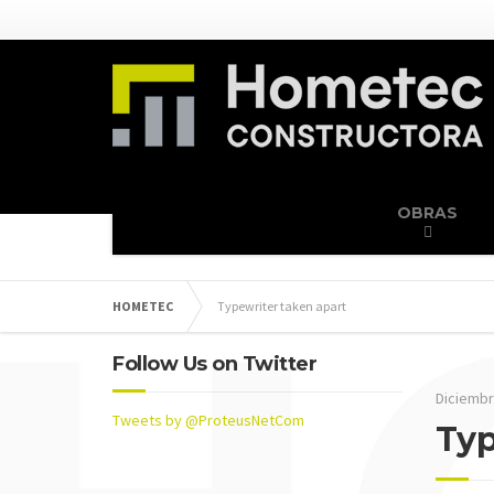
OBRAS
HOMETEC
Typewriter taken apart
Follow Us on Twitter
Diciembr
Tweets by @ProteusNetCom
Typ