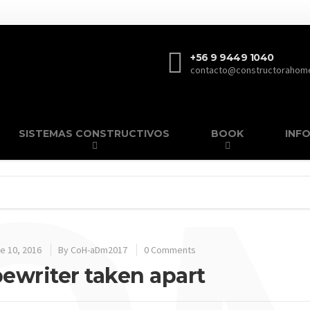
+56 9 9449 1040
contacto@constructorahome
SISTEMAS CONSTRUCTIVOS
BOOK
INF
e 10, 2016
By
CoH-aDm2017
0 Comments
ewriter taken apart