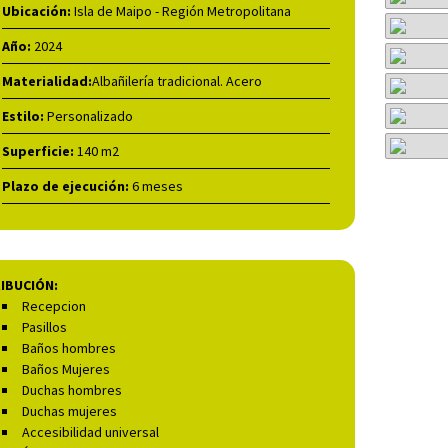
Ubicación:
Isla de Maipo - Región Metropolitana
Año:
2024
Materialidad:
Albañilería tradicional. Acero
Estilo:
Personalizado
Superficie:
140 m2
Plazo de ejecución:
6 meses
IBUCIÓN:
Recepcion
Pasillos
Baños hombres
Baños Mujeres
Duchas hombres
Duchas mujeres
Accesibilidad universal