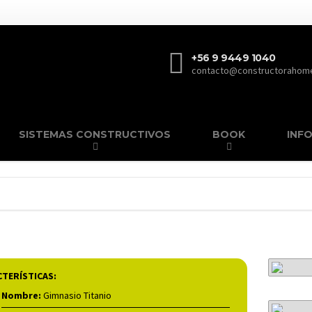
+56 9 9449 1040
contacto@constructorahome
SISTEMAS CONSTRUCTIVOS
BOOK
INF
TERÍSTICAS:
Nombre:
Gimnasio Titanio