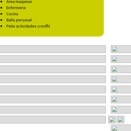
Área maquinas
Enfermeria
Cocina
Baño personal
Patio actividades crosffit