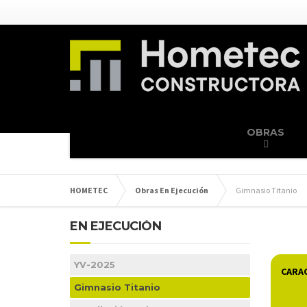
OBRAS
HOMETEC
Obras En Ejecución
Gimnasio Titanio
EN EJECUCIÓN
YV-2025
CARAC
Gimnasio Titanio