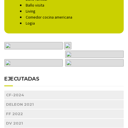
Baño visita
Living
Comedor cocina americana
Logia
EJECUTADAS
CF-2024
DELEON 2021
FF 2022
DV 2021