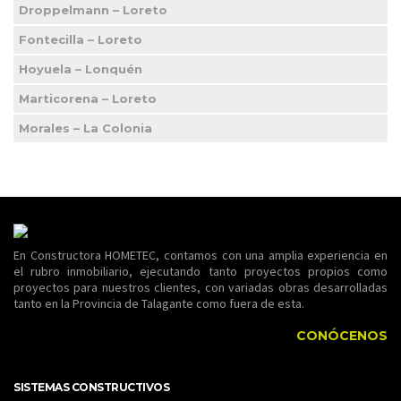
Droppelmann – Loreto
Fontecilla – Loreto
Hoyuela – Lonquén
Marticorena – Loreto
Morales – La Colonia
En Constructora HOMETEC, contamos con una amplia experiencia en
el rubro inmobiliario, ejecutando tanto proyectos propios como
proyectos para nuestros clientes, con variadas obras desarrolladas
tanto en la Provincia de Talagante como fuera de esta.
CONÓCENOS
SISTEMAS CONSTRUCTIVOS