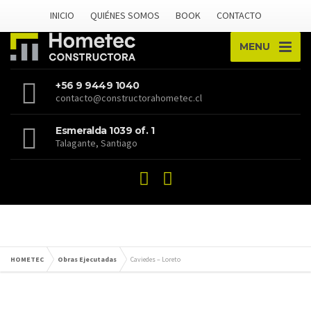
INICIO
QUIÉNES SOMOS
BOOK
CONTACTO
MENU
+56 9 9449 1040
contacto@constructorahometec.cl
Esmeralda 1039 of. 1
Talagante, Santiago
HOMETEC
Obras Ejecutadas
Caviedes – Loreto