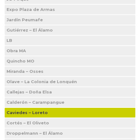
Expo Plaza de Armas
Jardín Peumafe
Gutiérrez – El Álamo
LB
Obra MA
Quincho MO
Miranda – Osses
Olave – La Colonia de Lonquén
Callejas – Doña Elsa
Calderón – Carampangue
Caviedes – Loreto
Cortés – El Oliveto
Droppelmann – El Álamo