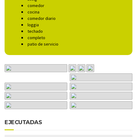
comedor
cocina
comedor diario
loggia
techado
completo
patio de servicio
EJECUTADAS