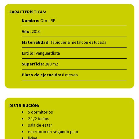
CARACTERÍSTICAS:
Nombre:
Obra RE
Año:
2016
Materialidad:
Tabiqueria metalcon estucada
Estilo:
Vanguardista
Superficie:
280 m2
Plazo de ejecución:
8 meses
DISTRIBUCIÓN:
5 dormitorios
2 1/2 baños
sala de estar
escritorio en segundo piso
living