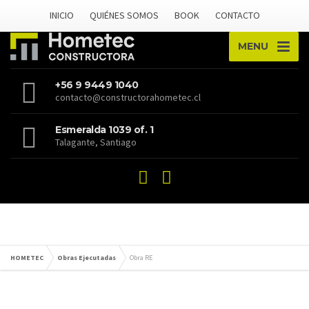
INICIO
QUIÉNES SOMOS
BOOK
CONTACTO
MENU
+56 9 9449 1040
contacto@constructorahometec.cl
Esmeralda 1039 of. 1
Talagante, Santiago
HOMETEC
Obras Ejecutadas
Obra RE