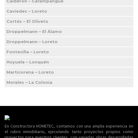
Calderón – Carampangue
Caviedes – Loreto
Cortés – El Oliveto
Droppelmann – El Álamo
Droppelmann – Loreto
Fontecilla – Loreto
Hoyuela – Lonquén
Marticorena – Loreto
Morales – La Colonia
En Constructora HOMETEC, contamos con una amplia experiencia en
el rubro inmobiliario, ejecutando tanto proyectos propios como
proyectos para nuestros clientes, con variadas obras desarrolladas