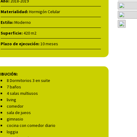
Año:
2018-2019
Materialidad:
Hormigón Celular
Estilo:
Moderno
Superficie:
420 m2
Plazo de ejecución:
10 meses
IBUCIÓN:
8 Dormitorios 3 en suite
7 baños
4 salas multiusos
living
comedor
sala de jueos
gimnasio
cocina con comedor diario
loggia