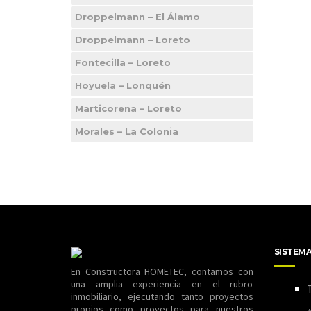
Droppelmann – El Álamo
Droppelmann – Loreto
Fontecilla – Loreto
Hoyuela – Lonquén
Marticorena – Loreto
Morales – La Colonia
SISTEM
En Constructora HOMETEC, contamos con
una amplia experiencia en el rubro
T
inmobiliario, ejecutando tanto proyectos
propios como proyectos para nuestros