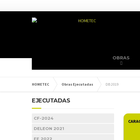
OBRAS
HOMETEC
Obras Ejecutadas
DB 2019
EJECUTADAS
CF-2024
CARAC
DELEON 2021
FF 2022